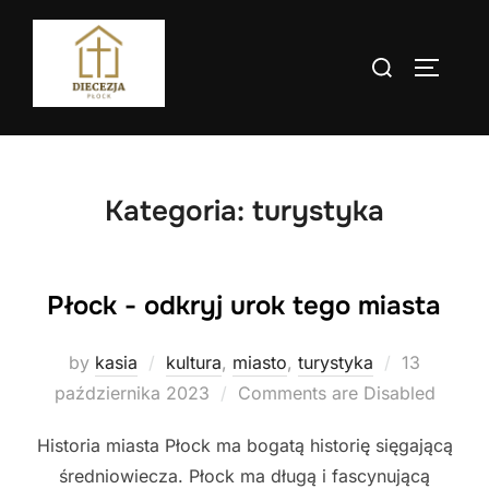
Skip
to
Search
TOGGLE
content
for:
Kategoria:
turystyka
Płock - odkryj urok tego miasta
Posted
by
kasia
kultura
,
miasto
,
turystyka
13
on
października 2023
Comments are Disabled
Historia miasta Płock ma bogatą historię sięgającą
średniowiecza. Płock ma długą i fascynującą