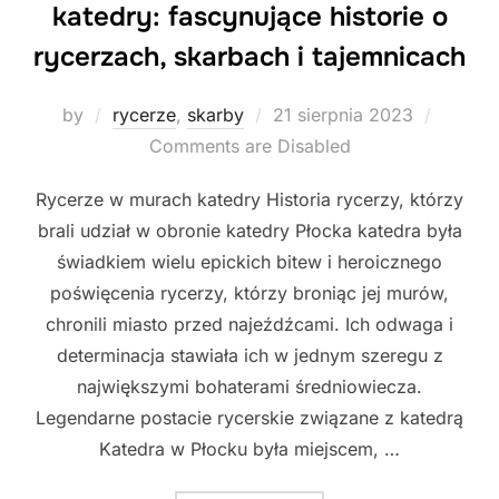
katedry: fascynujące historie o
rycerzach, skarbach i tajemnicach
Posted
by
rycerze
,
skarby
21 sierpnia 2023
on
Comments are Disabled
Rycerze w murach katedry Historia rycerzy, którzy
brali udział w obronie katedry Płocka katedra była
świadkiem wielu epickich bitew i heroicznego
poświęcenia rycerzy, którzy broniąc jej murów,
chronili miasto przed najeźdźcami. Ich odwaga i
determinacja stawiała ich w jednym szeregu z
największymi bohaterami średniowiecza.
Legendarne postacie rycerskie związane z katedrą
Katedra w Płocku była miejscem, …