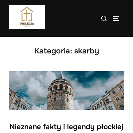
Skip
to
Search
TOGGLE
content
for:
Kategoria:
skarby
Nieznane fakty i legendy płockiej