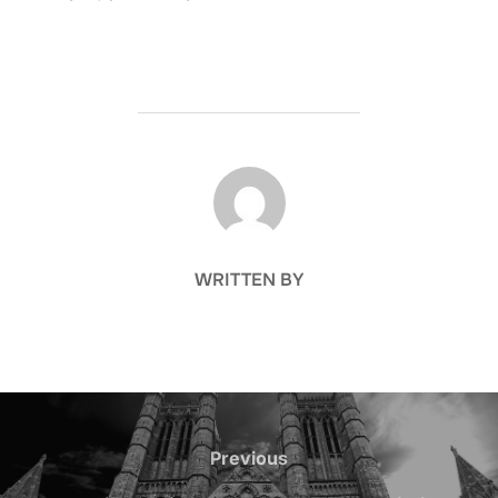
POST AUTHOR
WRITTEN BY
Nawigacja
wpisu
Previous
Previous